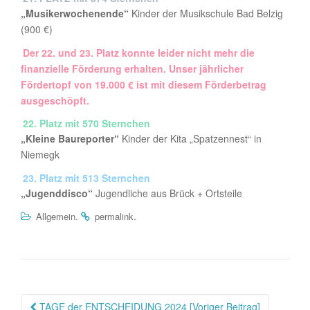
„Musikerwochenende“
Kinder der Musikschule Bad Belzig
(900 €)
Der 22. und 23. Platz konnte leider nicht mehr die
finanzielle Förderung erhalten. Unser jährlicher
Fördertopf von 19.000 € ist mit diesem Förderbetrag
ausgeschöpft.
22. Platz
mit 570 Sternchen
„Kleine Baureporter“
Kinder der Kita „Spatzennest“ in
Niemegk
23. Platz mit 513 Sternchen
„Jugenddisco“
Jugendliche aus Brück + Ortsteile
.
.
Allgemein
permalink
Beitragsnavigation
TAGE der ENTSCHEIDUNG 2024 [Voriger Beitrag]